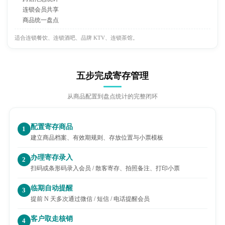
连锁会员共享
商品统一盘点
适合连锁餐饮、连锁酒吧、品牌 KTV、连锁茶馆。
五步完成寄存管理
从商品配置到盘点统计的完整闭环
配置寄存商品
1
建立商品档案、有效期规则、存放位置与小票模板
办理寄存录入
2
扫码或条形码录入会员 / 散客寄存、拍照备注、打印小票
临期自动提醒
3
提前 N 天多次通过微信 / 短信 / 电话提醒会员
客户取走核销
4