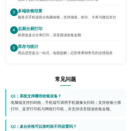
多端收银结算
3
服务员手机或前台电脑收银，支持储值、积分、卡券与微信支付
后厨分厨打印
4
厨房按桌台分单打印，语音报读收银金额
库存与统计
5
商品进货盘点一站式，临期提醒；总部查看销售毛利业绩报表
常见问题
Q1：系统支持哪些收银设备？
电脑端支持扫码枪，手机端可调用手机摄像头扫码；支持收银小票
打印、蓝牙打印机与网络打印机，并支持语音报读收银金额。
Q2：桌台价格可以按时段不同设置吗？