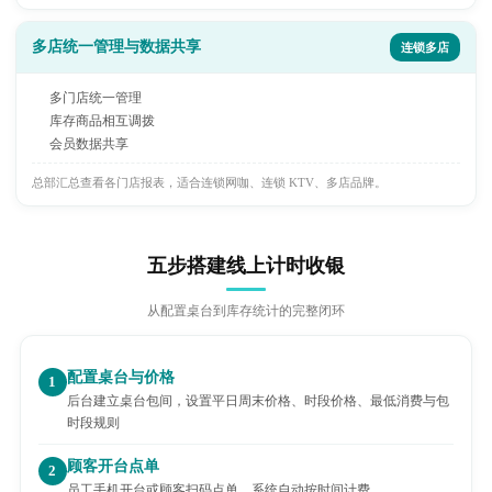
多店统一管理与数据共享
连锁多店
多门店统一管理
库存商品相互调拨
会员数据共享
总部汇总查看各门店报表，适合连锁网咖、连锁 KTV、多店品牌。
五步搭建线上计时收银
从配置桌台到库存统计的完整闭环
配置桌台与价格
1
后台建立桌台包间，设置平日周末价格、时段价格、最低消费与包
时段规则
顾客开台点单
2
员工手机开台或顾客扫码点单，系统自动按时间计费