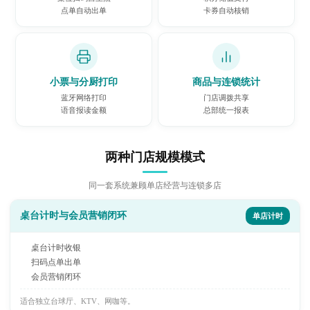
点单自动出单
卡券自动核销
小票与分厨打印
商品与连锁统计
蓝牙网络打印
门店调拨共享
语音报读金额
总部统一报表
两种门店规模模式
同一套系统兼顾单店经营与连锁多店
桌台计时与会员营销闭环
单店计时
桌台计时收银
扫码点单出单
会员营销闭环
适合独立台球厅、KTV、网咖等。